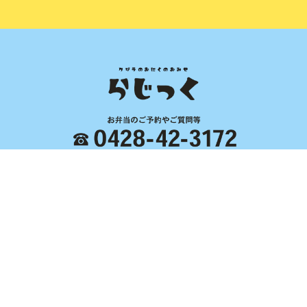
営業時間 通常11:00～17:30
定休日 水曜・木曜日
〒197-0825 東京都あきる野市雨間709 クローカスK102
Home
らじっく
くじらについて
卸売り
お弁当・小売り
くじらレシピ