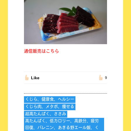
通信販売はこちら
Like
9
くじら、健康食、ヘルシー
くじら肉、メタボ、痩せる
超高たんぱく、ささみ
高たんぱく、低カロリー、高鉄分、疲労
回復、バレニン、あきる野エール飯、く