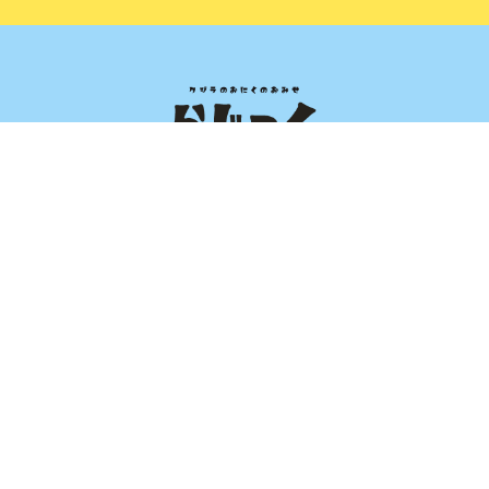
営業時間 通常11:00～17:30
定休日 水曜・木曜日
〒197-0825 東京都あきる野市雨間709 クローカスK102
Home
らじっく
くじらについて
卸売り
お弁当・小売り
くじらレシピ