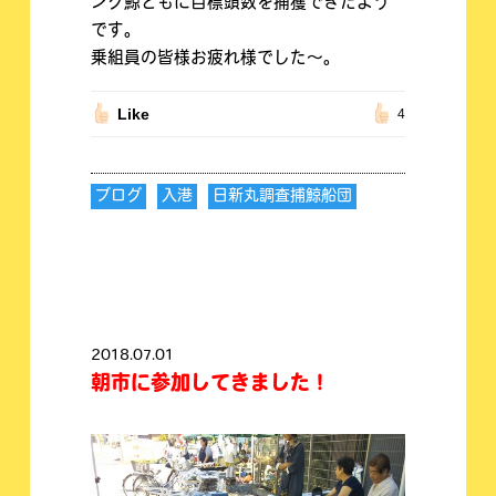
ンク鯨ともに目標頭数を捕獲できたよう
です。
乗組員の皆様お疲れ様でした〜。
Like
4
ブログ
入港
日新丸調査捕鯨船団
2018.07.01
朝市に参加してきました！