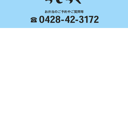
営業時間 通常11:00～17:30
定休日 水曜・木曜日
〒197-0825 東京都あきる野市雨間709 クローカスK102
Home
らじっく
くじらについて
卸売り
お弁当・小売り
くじらレシピ
アクセス
ブログ
© らじっく