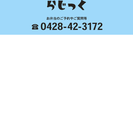
営業時間 通常11:00～17:30
定休日 水曜・木曜日
〒197-0825 東京都あきる野市雨間709 クローカスK102
Home
らじっく
くじらについて
卸売り
お弁当・小売り
くじらレシピ
アクセス
ブログ
© らじっく