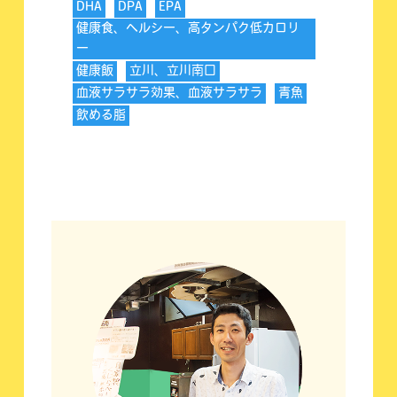
DHA
DPA
EPA
健康食、ヘルシー、高タンパク低カロリ
ー
健康飯
立川、立川南口
血液サラサラ効果、血液サラサラ
青魚
飲める脂