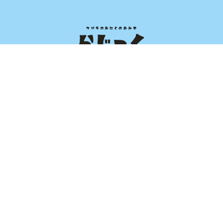
2018年12月
(4)
2018年11月
(5)
2018年10月
(6)
2018年9月
(3)
2018年7月
(2)
営業時間 通常11:00～17:30
定休日 水曜・木曜日
〒197-0825 東京都あきる野市雨間709 クローカスK102
Home
らじっく
くじらについて
卸売り
お弁当・小売り
くじらレシピ
アクセス
ブログ